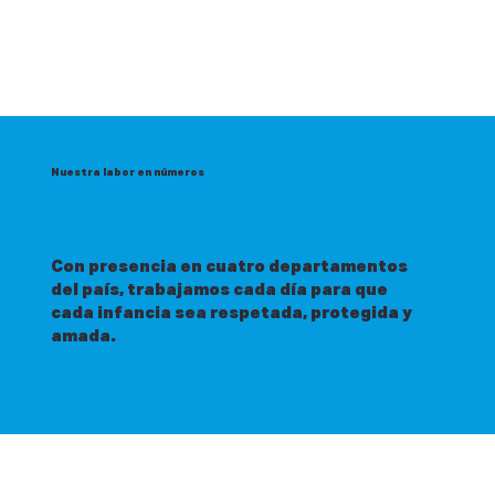
Nuestra labor en números
Con presencia en cuatro departamentos
del país, trabajamos cada día para que
cada infancia sea respetada, protegida y
amada
.