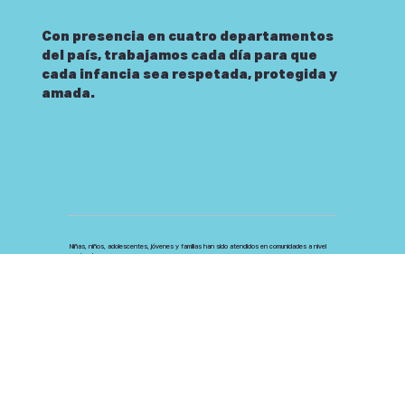
Con presencia en cuatro departamentos
del país, trabajamos cada día para que
cada infancia sea respetada, protegida y
amada
.
Niñas, niños, adolescentes, jóvenes y familias han sido atendidos en comunidades a nivel
nacional
+60,000