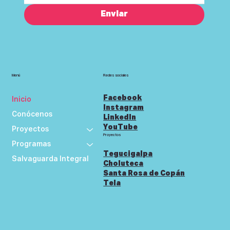
Enviar
Menú
Redes sociales
Facebook
Inicio
Instagram
Conócenos
LinkedIn
YouTube
Proyectos
Proyectos
Programas
Tegucigalpa
Salvaguarda Integral
Choluteca
Santa Rosa de Copán
Tela