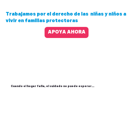
Trabajamos por el derecho de las niñas y niños a
vivir en familias protectoras
APOYA AHORA
Cuando el hogar falla, el cuidado no puede esperar...
La mayoría de niñas y niños en 
instituciones de cuidado alternativo 
provienen de situaciones de violencia, 
negligencia, emergencias o abandono 