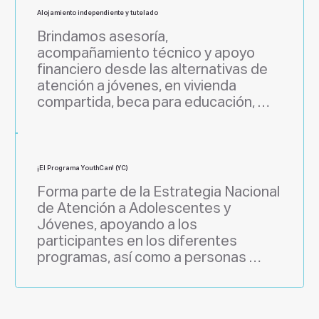
niñez.
Alojamiento independiente y tutelado
Brindamos asesoría, 
acompañamiento técnico y apoyo 
financiero desde las alternativas de 
atención a jóvenes, en vivienda 
compartida, beca para educación, 
fondo para emprendimiento, apoyo 
de inicio a vida independiente, 
apoyando a personas jóvenes 
egresadas en situaciones 
¡El Programa YouthCan! (YC)
particulares.
Forma parte de la Estrategia Nacional 
de Atención a Adolescentes y 
Jóvenes, apoyando a los 
participantes en los diferentes 
programas, así como a personas 
jóvenes en  comunidad, que se 
encuentran en contexto de 
vulnerabilidad limitando su desarrollo 