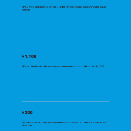
Niñas, niños, adolescentes, jóvenes y familias han sido atendidos en comunidades a nivel
nacional
+1,100
Niñas y niños han recibido atención en entornos protectores en Aldeas Infantiles SOS
+300
Beneficiarios en migración atendidos en los centros de paso en Choluteca y Santa Rosa
de Copán